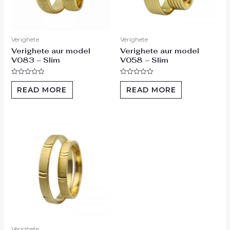
Verighete
Verighete
Verighete aur model
Verighete aur model
V083 – Slim
V058 – Slim
Rated
Rated
0
0
READ MORE
READ MORE
out
out
of
of
5
5
Verighete