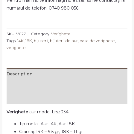
Pentru mai multe informații nu ezitați să ne contactați la
numărul de telefon: 0740 980 056.
SKU:
V027
Category:
Verighete
Tags:
14K
,
18K
,
bijuterii
,
bijuterii de aur
,
casa de verighete
,
verighete
Description
Additional information
Reviews (0)
Verighete
aur model Lrsz034
Tip metal: Aur 14K, Aur 18K
Gramaj: 14K – 9.5 gr; 18K – 11 gr