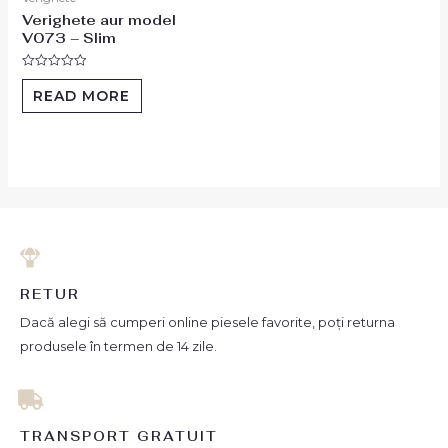
Verighete aur model
V073 – Slim
Rated
0
READ MORE
out
of
5
RETUR
Dacă alegi să cumperi online piesele favorite, poți returna
produsele în termen de 14 zile.
TRANSPORT GRATUIT