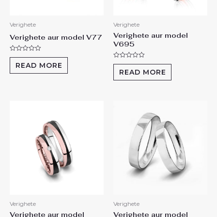
Verighete
Verighete
Verighete aur model
Verighete aur model V77
V695
R
a
R
READ MORE
t
a
READ MORE
e
t
d
e
0
d
o
0
u
o
t
u
o
t
f
o
5
f
5
Verighete
Verighete
Verighete aur model
Verighete aur model