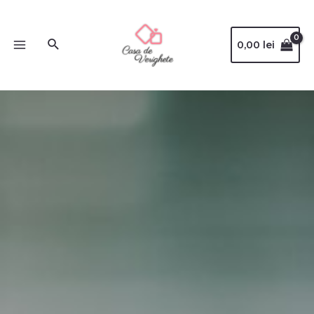
0,00
lei