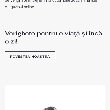
de Verighete în Dej iar în 13 octombrie 2022 am lansat
magazinul online.
Verighete pentru o viață și încă
o zi!
POVESTEA NOASTRĂ