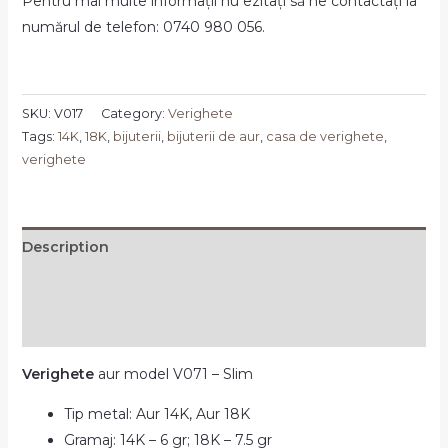
Pentru mai multe informații nu ezitați să ne contactați la
numărul de telefon: 0740 980 056.
SKU:
V017
Category:
Verighete
Tags:
14K
,
18K
,
bijuterii
,
bijuterii de aur
,
casa de verighete
,
verighete
Description
Additional information
Reviews (0)
Verighete
aur model V071 – Slim
Tip metal: Aur 14K, Aur 18K
Gramaj: 14K – 6 gr; 18K – 7.5 gr