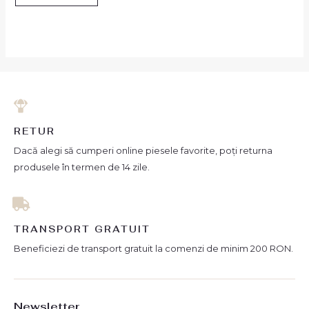
of
5
RETUR
Dacă alegi să cumperi online piesele favorite, poți returna
produsele în termen de 14 zile.
TRANSPORT GRATUIT
Beneficiezi de transport gratuit la comenzi de minim 200 RON.
Newsletter