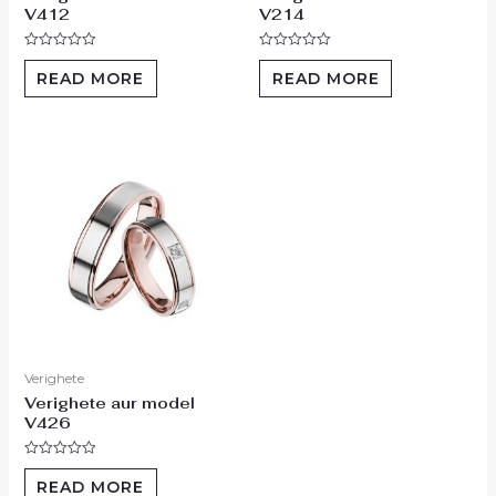
V412
V214
Rated
Rated
0
0
READ MORE
READ MORE
out
out
of
of
5
5
Verighete
Verighete aur model
V426
Rated
0
READ MORE
out