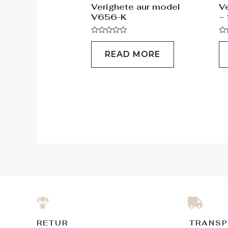
Verighete aur model
V
V656-K
–
Rated
Ra
0
0
READ MORE
out
ou
of
of
5
5
RETUR
TRANSP