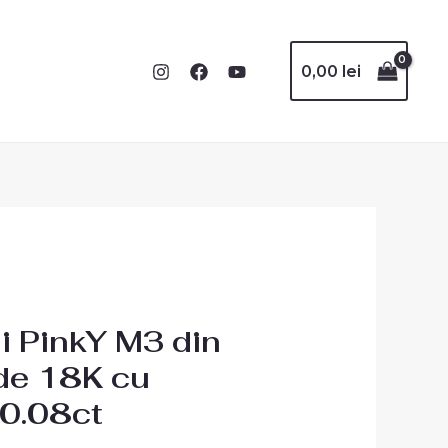
0,00
lei
i PinkY M3 din
de 18K cu
 0.08ct