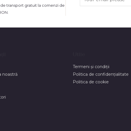
 de transport gratuit la comenzi de
RON.
ții
Utile
Termeni și condiții
 noastră
Politica de confidențialitate
Politica de cookie
ori