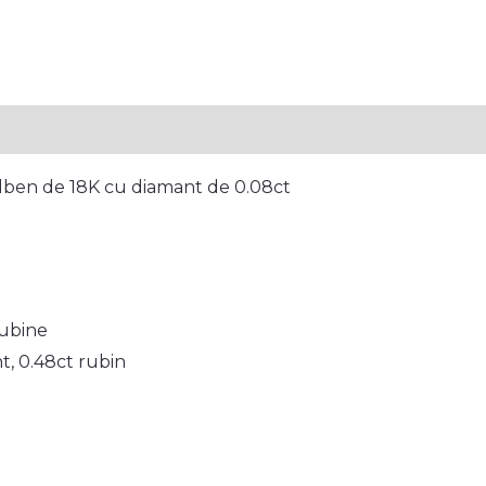
tion
Reviews (0)
lben de 18K cu diamant de 0.08ct
Rubine
t, 0.48ct rubin