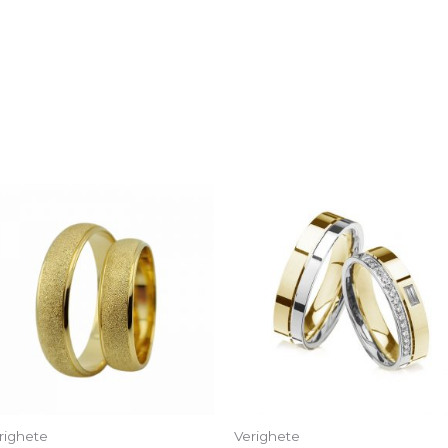
righete
Verighete