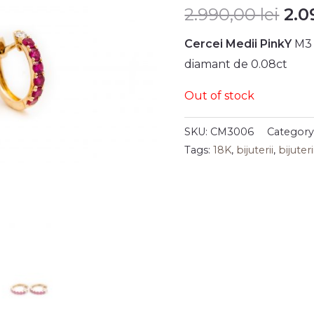
2.990,00
lei
2.0
Cercei Medii PinkY
M3 
diamant de 0.08ct
Out of stock
SKU:
CM3006
Category
Tags:
18K
,
bijuterii
,
bijuter