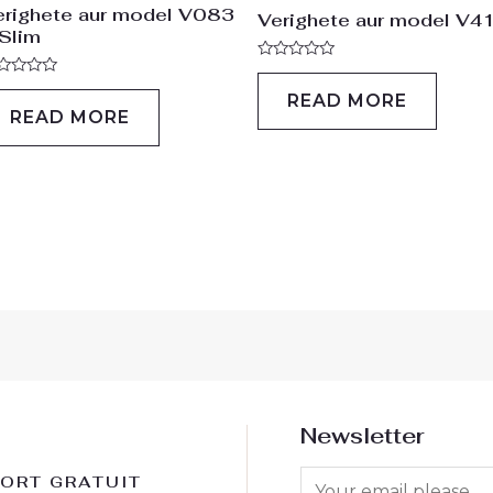
erighete aur model V083
Verighete aur model V4
 Slim
Rated
0
ted
READ MORE
out
of
READ MORE
t
5
Newsletter
ORT GRATUIT