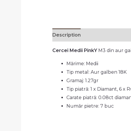
Description
Additional informa
Cercei Medii PinkY
M3 din aur ga
Mărime: Medii
Tip metal: Aur galben 18K
Gramaj: 1.27gr
Tip piatră: 1 x Diamant, 6 x 
Carate piatră: 0.08ct diaman
Număr pietre: 7 buc