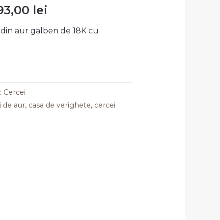
93,00
lei
din aur galben de 18K cu
:
Cercei
ii de aur
,
casa de verighete
,
cercei