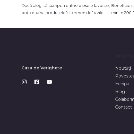
Dacă alegi să cumperi online piesele favorite,
Beneficiezi
poți returna produsele în termen de 14 zile.
minim 200 
Informa
Casa de Verighete
Noutăți
Povestea
Echipa
Blog
Colaborat
Contact