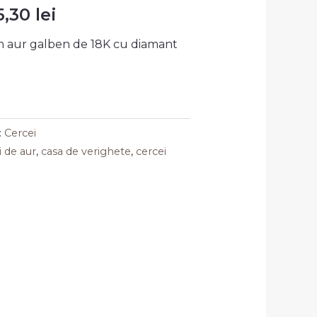
25,30
lei
n aur galben de 18K cu diamant
:
Cercei
ii de aur
,
casa de verighete
,
cercei