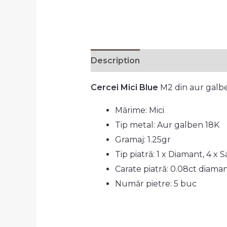
Description
Additional informa
Cercei Mici Blue
M2 din aur galb
Mărime: Mici
Tip metal: Aur galben 18K
Gramaj: 1.25gr
Tip piatră: 1 x Diamant, 4 x S
Carate piatră: 0.08ct diaman
Număr pietre: 5 buc