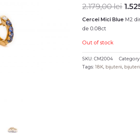
2.179,00
lei
1.5
Cercei Mici Blue
M2 di
de 0.08ct
Out of stock
SKU:
CM2004
Category
Tags:
18K
,
bijuterii
,
bijuter