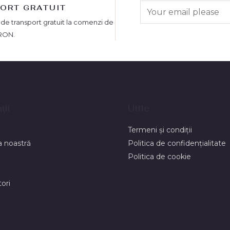
ORT GRATUIT
 de transport gratuit la comenzi de
RON.
ții
Utile
Termeni și condiții
 noastră
Politica de confidențialitate
Politica de cookie
ori