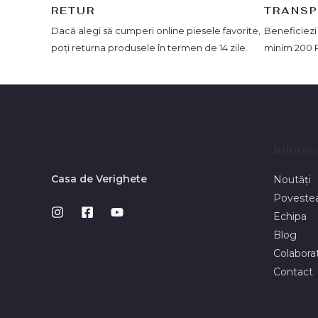
RETUR
TRANSP
Dacă alegi să cumperi online piesele favorite,
Beneficiezi
poți returna produsele în termen de 14 zile.
minim 200 
Informa
Casa de Verighete
Noutăți
Povestea
Echipa
Blog
Colaborat
Contact