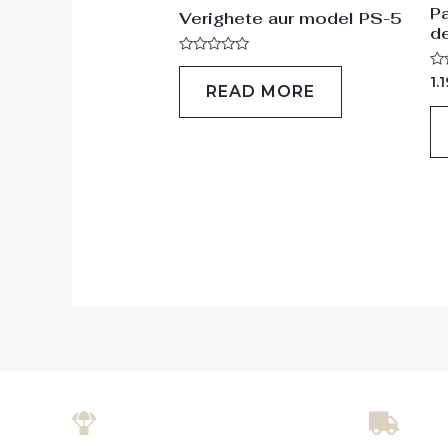
Pa
Verighete aur model PS-5
d
Rated
0
Ra
1.
READ MORE
out
0
of
ou
5
of
5