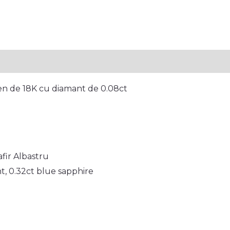
tion
Reviews (0)
en de 18K cu diamant de 0.08ct
afir Albastru
t, 0.32ct blue sapphire