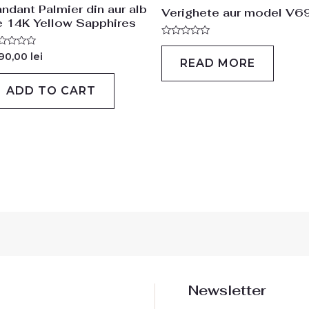
ndant Palmier din aur alb
Verighete aur model V6
e 14K Yellow Sapphires
Rated
0
ted
190,00
lei
READ MORE
out
of
t
5
ADD TO CART
Newsletter